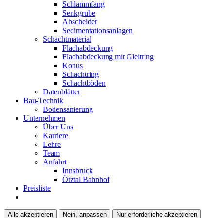
Schlammfang
Senkgrube
Abscheider
Sedimentationsanlagen
Schachtmaterial
Flachabdeckung
Flachabdeckung mit Gleitring
Konus
Schachtring
Schachtböden
Datenblätter
Bau-Technik
Bodensanierung
Unternehmen
Über Uns
Karriere
Lehre
Team
Anfahrt
Innsbruck
Ötztal Bahnhof
Preisliste
Alle akzeptieren
Nein, anpassen
Nur erforderliche akzeptieren