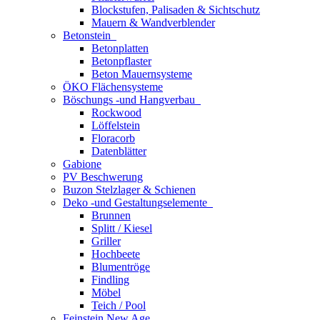
Blockstufen, Palisaden & Sichtschutz
Mauern & Wandverblender
Betonstein
Betonplatten
Betonpflaster
Beton Mauernsysteme
ÖKO Flächensysteme
Böschungs -und Hangverbau
Rockwood
Löffelstein
Floracorb
Datenblätter
Gabione
PV Beschwerung
Buzon Stelzlager & Schienen
Deko -und Gestaltungselemente
Brunnen
Splitt / Kiesel
Griller
Hochbeete
Blumentröge
Findling
Möbel
Teich / Pool
Feinstein New Age