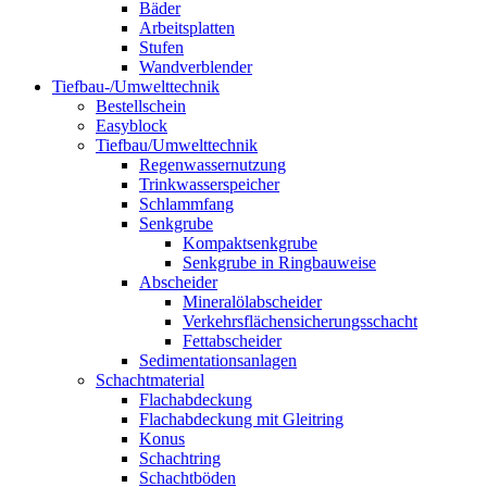
Bäder
Arbeitsplatten
Stufen
Wandverblender
Tiefbau-/Umwelttechnik
Bestellschein
Easyblock
Tiefbau/Umwelttechnik
Regenwassernutzung
Trinkwasserspeicher
Schlammfang
Senkgrube
Kompaktsenkgrube
Senkgrube in Ringbauweise
Abscheider
Mineralölabscheider
Verkehrsflächensicherungsschacht
Fettabscheider
Sedimentationsanlagen
Schachtmaterial
Flachabdeckung
Flachabdeckung mit Gleitring
Konus
Schachtring
Schachtböden