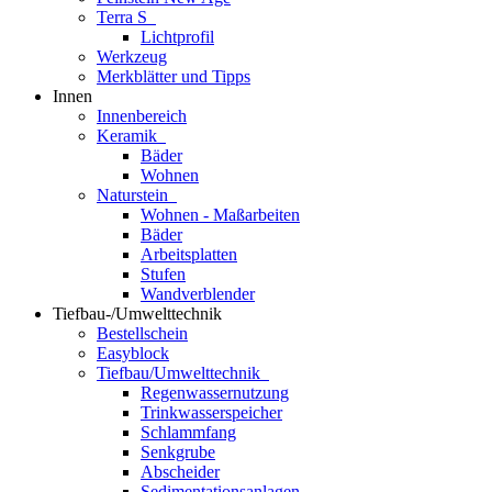
Terra S
Lichtprofil
Werkzeug
Merkblätter und Tipps
Innen
Innenbereich
Keramik
Bäder
Wohnen
Naturstein
Wohnen - Maßarbeiten
Bäder
Arbeitsplatten
Stufen
Wandverblender
Tiefbau-/Umwelttechnik
Bestellschein
Easyblock
Tiefbau/Umwelttechnik
Regenwassernutzung
Trinkwasserspeicher
Schlammfang
Senkgrube
Abscheider
Sedimentationsanlagen