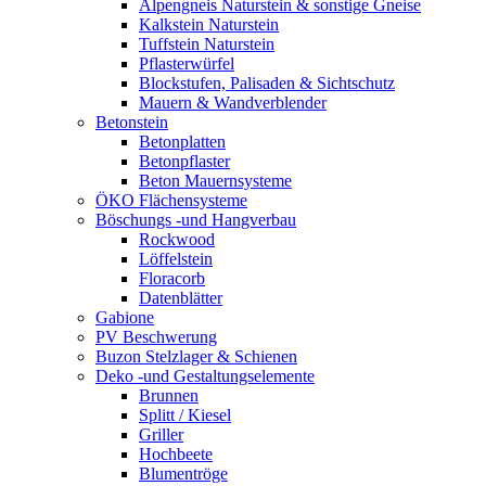
Alpengneis Naturstein & sonstige Gneise
Kalkstein Naturstein
Tuffstein Naturstein
Pflasterwürfel
Blockstufen, Palisaden & Sichtschutz
Mauern & Wandverblender
Betonstein
Betonplatten
Betonpflaster
Beton Mauernsysteme
ÖKO Flächensysteme
Böschungs -und Hangverbau
Rockwood
Löffelstein
Floracorb
Datenblätter
Gabione
PV Beschwerung
Buzon Stelzlager & Schienen
Deko -und Gestaltungselemente
Brunnen
Splitt / Kiesel
Griller
Hochbeete
Blumentröge