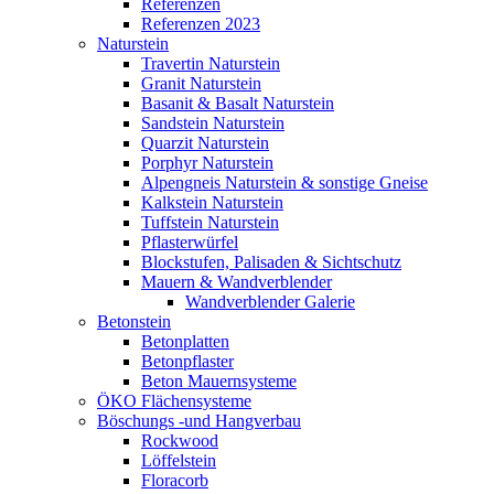
Referenzen
Referenzen 2023
Naturstein
Travertin Naturstein
Granit Naturstein
Basanit & Basalt Naturstein
Sandstein Naturstein
Quarzit Naturstein
Porphyr Naturstein
Alpengneis Naturstein & sonstige Gneise
Kalkstein Naturstein
Tuffstein Naturstein
Pflasterwürfel
Blockstufen, Palisaden & Sichtschutz
Mauern & Wandverblender
Wandverblender Galerie
Betonstein
Betonplatten
Betonpflaster
Beton Mauernsysteme
ÖKO Flächensysteme
Böschungs -und Hangverbau
Rockwood
Löffelstein
Floracorb