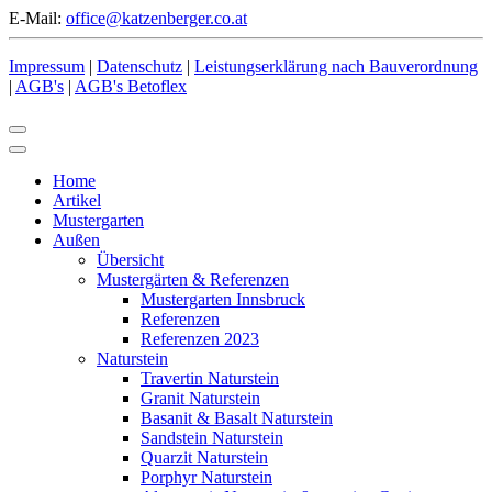
E-Mail:
office@katzenberger.co.at
Impressum
|
Datenschutz
|
Leistungserklärung nach Bauverordnung
|
AGB's
|
AGB's Betoflex
Home
Artikel
Mustergarten
Außen
Übersicht
Mustergärten & Referenzen
Mustergarten Innsbruck
Referenzen
Referenzen 2023
Naturstein
Travertin Naturstein
Granit Naturstein
Basanit & Basalt Naturstein
Sandstein Naturstein
Quarzit Naturstein
Porphyr Naturstein