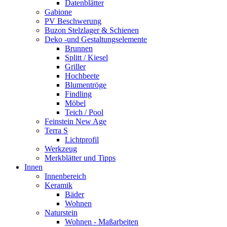
Datenblätter
Gabione
PV Beschwerung
Buzon Stelzlager & Schienen
Deko -und Gestaltungselemente
Brunnen
Splitt / Kiesel
Griller
Hochbeete
Blumentröge
Findling
Möbel
Teich / Pool
Feinstein New Age
Terra S
Lichtprofil
Werkzeug
Merkblätter und Tipps
Innen
Innenbereich
Keramik
Bäder
Wohnen
Naturstein
Wohnen - Maßarbeiten