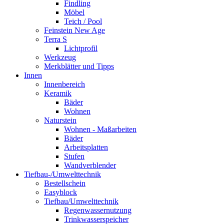
Findling
Möbel
Teich / Pool
Feinstein New Age
Terra S
Lichtprofil
Werkzeug
Merkblätter und Tipps
Innen
Innenbereich
Keramik
Bäder
Wohnen
Naturstein
Wohnen - Maßarbeiten
Bäder
Arbeitsplatten
Stufen
Wandverblender
Tiefbau-/Umwelttechnik
Bestellschein
Easyblock
Tiefbau/Umwelttechnik
Regenwassernutzung
Trinkwasserspeicher