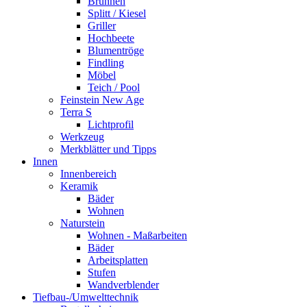
Brunnen
Splitt / Kiesel
Griller
Hochbeete
Blumentröge
Findling
Möbel
Teich / Pool
Feinstein New Age
Terra S
Lichtprofil
Werkzeug
Merkblätter und Tipps
Innen
Innenbereich
Keramik
Bäder
Wohnen
Naturstein
Wohnen - Maßarbeiten
Bäder
Arbeitsplatten
Stufen
Wandverblender
Tiefbau-/Umwelttechnik