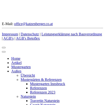
E-Mail:
office@katzenberger.co.at
Impressum
|
Datenschutz
|
Leistungserklärung nach Bauverordnung
|
AGB's
|
AGB's Betoflex
Home
Artikel
Mustergarten
Außen
Übersicht
Mustergärten & Referenzen
Mustergarten Innsbruck
Referenzen
Referenzen 2023
Naturstein
Travertin Naturstein
Granit Naturstein