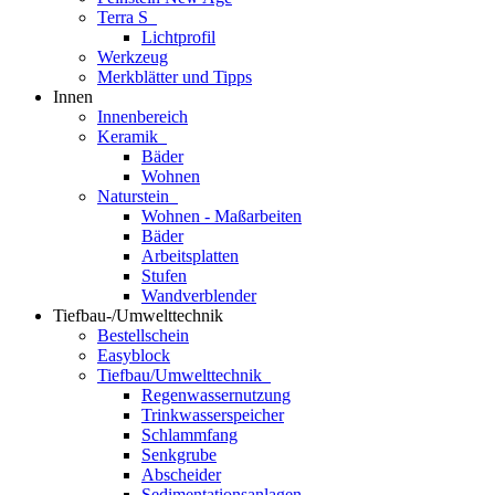
Terra S
Lichtprofil
Werkzeug
Merkblätter und Tipps
Innen
Innenbereich
Keramik
Bäder
Wohnen
Naturstein
Wohnen - Maßarbeiten
Bäder
Arbeitsplatten
Stufen
Wandverblender
Tiefbau-/Umwelttechnik
Bestellschein
Easyblock
Tiefbau/Umwelttechnik
Regenwassernutzung
Trinkwasserspeicher
Schlammfang
Senkgrube
Abscheider
Sedimentationsanlagen