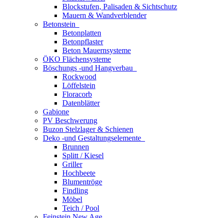
Blockstufen, Palisaden & Sichtschutz
Mauern & Wandverblender
Betonstein
Betonplatten
Betonpflaster
Beton Mauernsysteme
ÖKO Flächensysteme
Böschungs -und Hangverbau
Rockwood
Löffelstein
Floracorb
Datenblätter
Gabione
PV Beschwerung
Buzon Stelzlager & Schienen
Deko -und Gestaltungselemente
Brunnen
Splitt / Kiesel
Griller
Hochbeete
Blumentröge
Findling
Möbel
Teich / Pool
Feinstein New Age