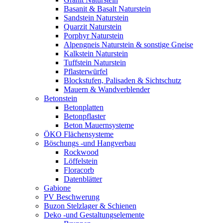
Basanit & Basalt Naturstein
Sandstein Naturstein
Quarzit Naturstein
Porphyr Naturstein
Alpengneis Naturstein & sonstige Gneise
Kalkstein Naturstein
Tuffstein Naturstein
Pflasterwürfel
Blockstufen, Palisaden & Sichtschutz
Mauern & Wandverblender
Betonstein
Betonplatten
Betonpflaster
Beton Mauernsysteme
ÖKO Flächensysteme
Böschungs -und Hangverbau
Rockwood
Löffelstein
Floracorb
Datenblätter
Gabione
PV Beschwerung
Buzon Stelzlager & Schienen
Deko -und Gestaltungselemente