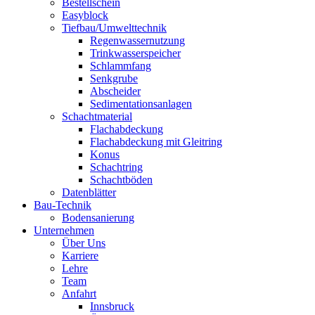
Bestellschein
Easyblock
Tiefbau/Umwelttechnik
Regenwassernutzung
Trinkwasserspeicher
Schlammfang
Senkgrube
Abscheider
Sedimentationsanlagen
Schachtmaterial
Flachabdeckung
Flachabdeckung mit Gleitring
Konus
Schachtring
Schachtböden
Datenblätter
Bau-Technik
Bodensanierung
Unternehmen
Über Uns
Karriere
Lehre
Team
Anfahrt
Innsbruck