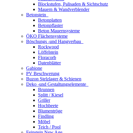
Blockstufen, Palisaden & Sichtschutz
Mauern & Wandverblender
Betonstein
Betonplatten
Betonpflaster
Beton Mauernsysteme
ÖKO Flächensysteme
Böschungs -und Hangverbau
Rockwood
Löffelstein
Floracorb
Datenblätter
Gabione
PV Beschwerung
Buzon Stelzlager & Schienen
Deko -und Gestaltungselemente
Brunnen
Splitt / Kiesel
Griller
Hochbeete
Blumentröge
Findling
Möbel
Teich / Pool
Feinstein New Age