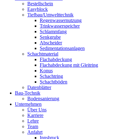
Bestellschein
Easyblock
Tiefbau/Umwelttechnik
Regenwassernutzung
Trinkwasserspeicher
Schlammfang
Senkgrube
Abscheider
Sedimentationsanlagen
Schachtmaterial
Flachabdeckung
Flachabdeckung mit Gleitring
Konus
Schachtring
Schachtböden
Datenblätter
Bau-Technik
Bodensanierung
Unternehmen
Über Uns
Karriere
Lehre
Team
Anfahrt
Innsbruck