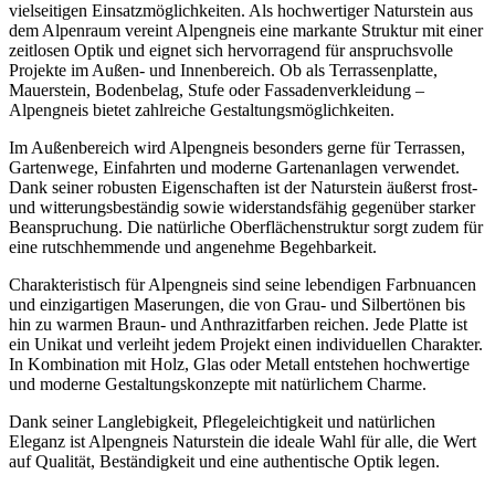
vielseitigen Einsatzmöglichkeiten. Als hochwertiger Naturstein aus
dem Alpenraum vereint Alpengneis eine markante Struktur mit einer
zeitlosen Optik und eignet sich hervorragend für anspruchsvolle
Projekte im Außen- und Innenbereich. Ob als Terrassenplatte,
Mauerstein, Bodenbelag, Stufe oder Fassadenverkleidung –
Alpengneis bietet zahlreiche Gestaltungsmöglichkeiten.
Im Außenbereich wird Alpengneis besonders gerne für Terrassen,
Gartenwege, Einfahrten und moderne Gartenanlagen verwendet.
Dank seiner robusten Eigenschaften ist der Naturstein äußerst frost-
und witterungsbeständig sowie widerstandsfähig gegenüber starker
Beanspruchung. Die natürliche Oberflächenstruktur sorgt zudem für
eine rutschhemmende und angenehme Begehbarkeit.
Charakteristisch für Alpengneis sind seine lebendigen Farbnuancen
und einzigartigen Maserungen, die von Grau- und Silbertönen bis
hin zu warmen Braun- und Anthrazitfarben reichen. Jede Platte ist
ein Unikat und verleiht jedem Projekt einen individuellen Charakter.
In Kombination mit Holz, Glas oder Metall entstehen hochwertige
und moderne Gestaltungskonzepte mit natürlichem Charme.
Dank seiner Langlebigkeit, Pflegeleichtigkeit und natürlichen
Eleganz ist Alpengneis Naturstein die ideale Wahl für alle, die Wert
auf Qualität, Beständigkeit und eine authentische Optik legen.