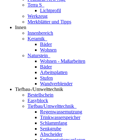
Terra S
Lichtprofil
Werkzeug
Merkblätter und Tipps
Innen
Innenbereich
Keramik
Bäder
Wohnen
Naturstein
Wohnen - Maßarbeiten
Bäder
Arbeitsplatten
Stufen
Wandverblender
Tiefbau-/Umwelttechnik
Bestellschein
Easyblock
Tiefbau/Umwelttechnik
Regenwassernutzung
Trinkwasserspeicher
Schlammfang
Senkgrube
Abscheider
Sedimentationsanlagen