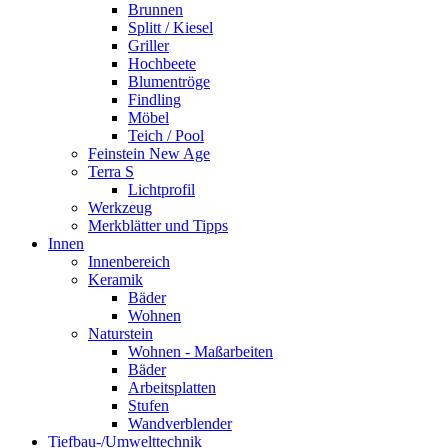
Brunnen
Splitt / Kiesel
Griller
Hochbeete
Blumentröge
Findling
Möbel
Teich / Pool
Feinstein New Age
Terra S
Lichtprofil
Werkzeug
Merkblätter und Tipps
Innen
Innenbereich
Keramik
Bäder
Wohnen
Naturstein
Wohnen - Maßarbeiten
Bäder
Arbeitsplatten
Stufen
Wandverblender
Tiefbau-/Umwelttechnik