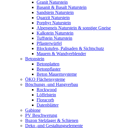
Granit Naturstein
Basanit & Basalt Naturstein
Sandstein Naturstein
Quarzit Naturstein
Porphyr Naturstein
Alpengneis Naturstein & sonstige Gneise
Kalkstein Naturstein
Tuffstein Naturstein
Pflasterwürfel
Blockstufen, Palisaden & Sichtschutz
Mauern & Wandverblender
Betonstein
Betonplatten
Betonpflaster
Beton Mauernsysteme
ÖKO Flächensysteme
Böschungs -und Hangverbau
Rockwood
Löffelstein
Floracorb
Datenblätter
Gabione
PV Beschwerung
Buzon Stelzlager & Schienen
Deko -und Gestaltungselemente