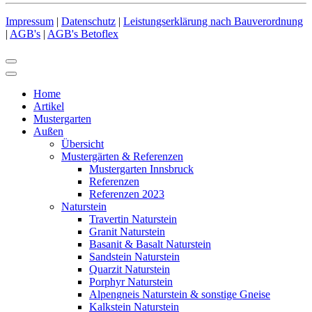
Impressum
|
Datenschutz
|
Leistungserklärung nach Bauverordnung
|
AGB's
|
AGB's Betoflex
Home
Artikel
Mustergarten
Außen
Übersicht
Mustergärten & Referenzen
Mustergarten Innsbruck
Referenzen
Referenzen 2023
Naturstein
Travertin Naturstein
Granit Naturstein
Basanit & Basalt Naturstein
Sandstein Naturstein
Quarzit Naturstein
Porphyr Naturstein
Alpengneis Naturstein & sonstige Gneise
Kalkstein Naturstein