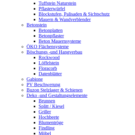
Tuffstein Naturstein
Pflasterwürfel
Blockstufen, Palisaden & Sichtschutz
Mauern & Wandverblender
Betonstein
Betonplatten
Betonpflaster
Beton Mauernsysteme
ÖKO Flächensysteme
Böschungs -und Hangverbau
Rockwood
Löffelstein
Floracorb
Datenblätter
Gabione
PV Beschwerung
Buzon Stelzlager & Schienen
Deko -und Gestaltungselemente
Brunnen
Splitt / Kiesel
Griller
Hochbeete
Blumentröge
Findling
Möbel