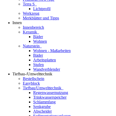
Terra S
Lichtprofil
Werkzeug
Merkblätter und Tipps
Innen
Innenbereich
Keramik
Bäder
Wohnen
Naturstein
Wohnen - Maßarbeiten
Bäder
Arbeitsplatten
Stufen
Wandverblender
Tiefbau-/Umwelttechnik
Bestellschein
Easyblock
Tiefbau/Umwelttechnik
Regenwassernutzung
Trinkwasserspeicher
Schlammfang
Senkgrube
Abscheider
Sedimentationsanlagen