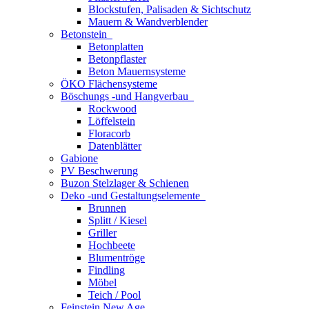
Blockstufen, Palisaden & Sichtschutz
Mauern & Wandverblender
Betonstein
Betonplatten
Betonpflaster
Beton Mauernsysteme
ÖKO Flächensysteme
Böschungs -und Hangverbau
Rockwood
Löffelstein
Floracorb
Datenblätter
Gabione
PV Beschwerung
Buzon Stelzlager & Schienen
Deko -und Gestaltungselemente
Brunnen
Splitt / Kiesel
Griller
Hochbeete
Blumentröge
Findling
Möbel
Teich / Pool
Feinstein New Age