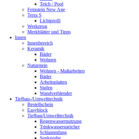
Teich / Pool
Feinstein New Age
Terra S
Lichtprofil
Werkzeug
Merkblätter und Tipps
Innen
Innenbereich
Keramik
Bäder
Wohnen
Naturstein
Wohnen - Maßarbeiten
Bäder
Arbeitsplatten
Stufen
Wandverblender
Tiefbau-/Umwelttechnik
Bestellschein
Easyblock
Tiefbau/Umwelttechnik
Regenwassernutzung
Trinkwasserspeicher
Schlammfang
Senkgrube