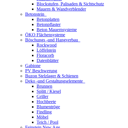
Blockstufen, Palisaden & Sichtschutz
Mauern & Wandverblender
Betonstein
Betonplatten
Betonpflaster
Beton Mauernsysteme
ÖKO Flächensysteme
Böschungs -und Hangverbau
Rockwood
Löffelstein
Floracorb
Datenblätter
Gabione
PV Beschwerung
Buzon Stelzlager & Schienen
Deko -und Gestaltungselemente
Brunnen
Splitt / Kiesel
Griller
Hochbeete
Blumentröge
Findling
Möbel
Teich / Pool
Feinstein New Age