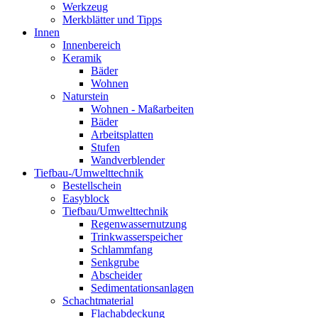
Werkzeug
Merkblätter und Tipps
Innen
Innenbereich
Keramik
Bäder
Wohnen
Naturstein
Wohnen - Maßarbeiten
Bäder
Arbeitsplatten
Stufen
Wandverblender
Tiefbau-/Umwelttechnik
Bestellschein
Easyblock
Tiefbau/Umwelttechnik
Regenwassernutzung
Trinkwasserspeicher
Schlammfang
Senkgrube
Abscheider
Sedimentationsanlagen
Schachtmaterial
Flachabdeckung