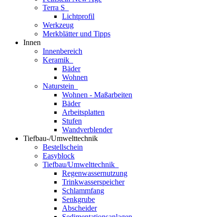
Terra S
Lichtprofil
Werkzeug
Merkblätter und Tipps
Innen
Innenbereich
Keramik
Bäder
Wohnen
Naturstein
Wohnen - Maßarbeiten
Bäder
Arbeitsplatten
Stufen
Wandverblender
Tiefbau-/Umwelttechnik
Bestellschein
Easyblock
Tiefbau/Umwelttechnik
Regenwassernutzung
Trinkwasserspeicher
Schlammfang
Senkgrube
Abscheider
Sedimentationsanlagen