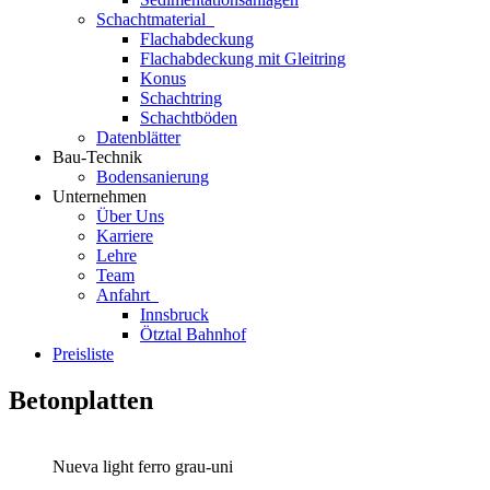
Schachtmaterial
Flachabdeckung
Flachabdeckung mit Gleitring
Konus
Schachtring
Schachtböden
Datenblätter
Bau-Technik
Bodensanierung
Unternehmen
Über Uns
Karriere
Lehre
Team
Anfahrt
Innsbruck
Ötztal Bahnhof
Preisliste
Betonplatten
Nueva light ferro grau-uni