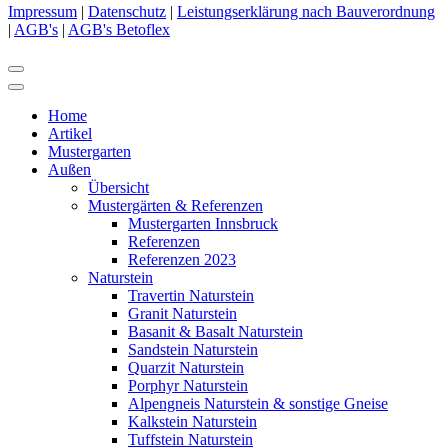
Impressum
|
Datenschutz
|
Leistungserklärung nach Bauverordnung
|
AGB's
|
AGB's Betoflex
Home
Artikel
Mustergarten
Außen
Übersicht
Mustergärten & Referenzen
Mustergarten Innsbruck
Referenzen
Referenzen 2023
Naturstein
Travertin Naturstein
Granit Naturstein
Basanit & Basalt Naturstein
Sandstein Naturstein
Quarzit Naturstein
Porphyr Naturstein
Alpengneis Naturstein & sonstige Gneise
Kalkstein Naturstein
Tuffstein Naturstein