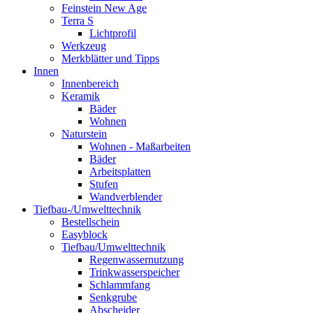
Feinstein New Age
Terra S
Lichtprofil
Werkzeug
Merkblätter und Tipps
Innen
Innenbereich
Keramik
Bäder
Wohnen
Naturstein
Wohnen - Maßarbeiten
Bäder
Arbeitsplatten
Stufen
Wandverblender
Tiefbau-/Umwelttechnik
Bestellschein
Easyblock
Tiefbau/Umwelttechnik
Regenwassernutzung
Trinkwasserspeicher
Schlammfang
Senkgrube
Abscheider