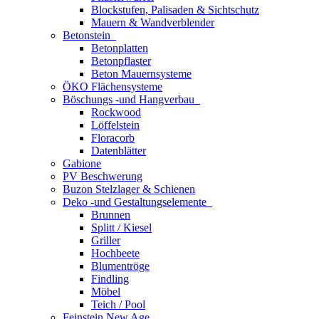
Blockstufen, Palisaden & Sichtschutz
Mauern & Wandverblender
Betonstein
Betonplatten
Betonpflaster
Beton Mauernsysteme
ÖKO Flächensysteme
Böschungs -und Hangverbau
Rockwood
Löffelstein
Floracorb
Datenblätter
Gabione
PV Beschwerung
Buzon Stelzlager & Schienen
Deko -und Gestaltungselemente
Brunnen
Splitt / Kiesel
Griller
Hochbeete
Blumentröge
Findling
Möbel
Teich / Pool
Feinstein New Age