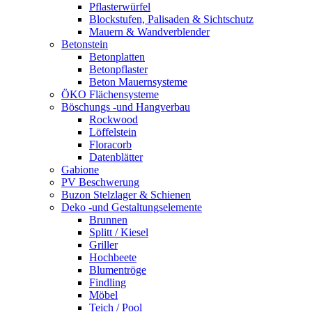
Pflasterwürfel
Blockstufen, Palisaden & Sichtschutz
Mauern & Wandverblender
Betonstein
Betonplatten
Betonpflaster
Beton Mauernsysteme
ÖKO Flächensysteme
Böschungs -und Hangverbau
Rockwood
Löffelstein
Floracorb
Datenblätter
Gabione
PV Beschwerung
Buzon Stelzlager & Schienen
Deko -und Gestaltungselemente
Brunnen
Splitt / Kiesel
Griller
Hochbeete
Blumentröge
Findling
Möbel
Teich / Pool