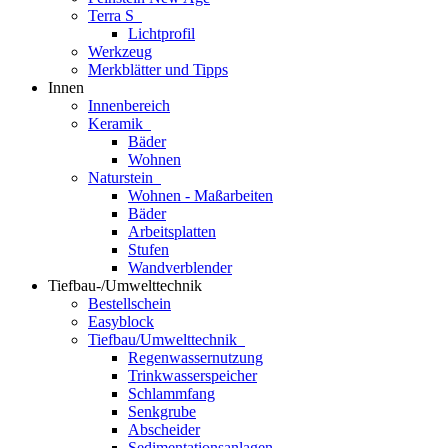
Terra S
Lichtprofil
Werkzeug
Merkblätter und Tipps
Innen
Innenbereich
Keramik
Bäder
Wohnen
Naturstein
Wohnen - Maßarbeiten
Bäder
Arbeitsplatten
Stufen
Wandverblender
Tiefbau-/Umwelttechnik
Bestellschein
Easyblock
Tiefbau/Umwelttechnik
Regenwassernutzung
Trinkwasserspeicher
Schlammfang
Senkgrube
Abscheider
Sedimentationsanlagen