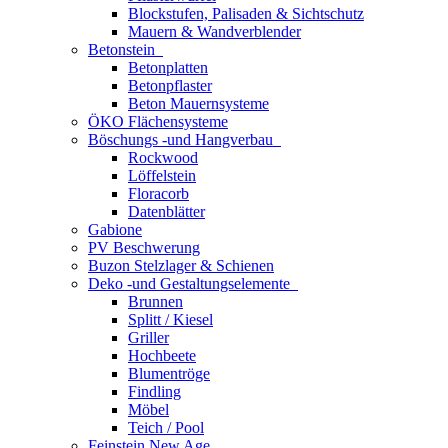
Blockstufen, Palisaden & Sichtschutz
Mauern & Wandverblender
Betonstein
Betonplatten
Betonpflaster
Beton Mauernsysteme
ÖKO Flächensysteme
Böschungs -und Hangverbau
Rockwood
Löffelstein
Floracorb
Datenblätter
Gabione
PV Beschwerung
Buzon Stelzlager & Schienen
Deko -und Gestaltungselemente
Brunnen
Splitt / Kiesel
Griller
Hochbeete
Blumentröge
Findling
Möbel
Teich / Pool
Feinstein New Age