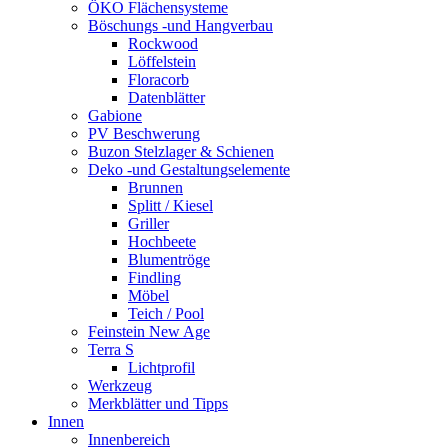
ÖKO Flächensysteme
Böschungs -und Hangverbau
Rockwood
Löffelstein
Floracorb
Datenblätter
Gabione
PV Beschwerung
Buzon Stelzlager & Schienen
Deko -und Gestaltungselemente
Brunnen
Splitt / Kiesel
Griller
Hochbeete
Blumentröge
Findling
Möbel
Teich / Pool
Feinstein New Age
Terra S
Lichtprofil
Werkzeug
Merkblätter und Tipps
Innen
Innenbereich