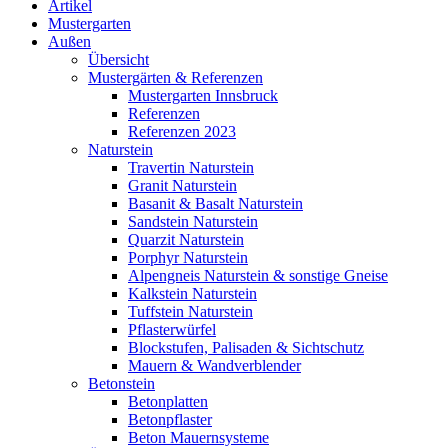
Artikel
Mustergarten
Außen
Übersicht
Mustergärten & Referenzen
Mustergarten Innsbruck
Referenzen
Referenzen 2023
Naturstein
Travertin Naturstein
Granit Naturstein
Basanit & Basalt Naturstein
Sandstein Naturstein
Quarzit Naturstein
Porphyr Naturstein
Alpengneis Naturstein & sonstige Gneise
Kalkstein Naturstein
Tuffstein Naturstein
Pflasterwürfel
Blockstufen, Palisaden & Sichtschutz
Mauern & Wandverblender
Betonstein
Betonplatten
Betonpflaster
Beton Mauernsysteme