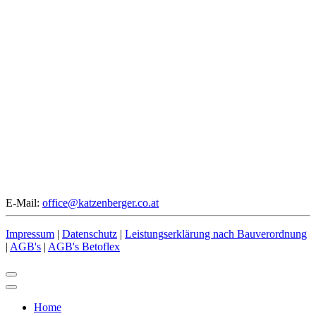
E-Mail:
office@katzenberger.co.at
Impressum
|
Datenschutz
|
Leistungserklärung nach Bauverordnung
|
AGB's
|
AGB's Betoflex
Home