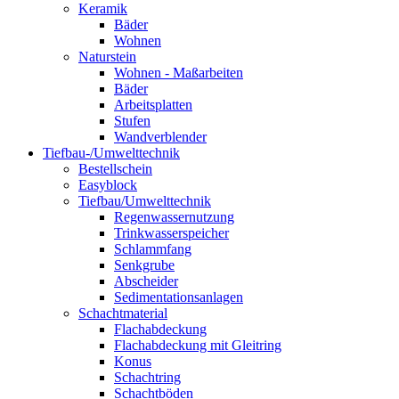
Keramik
Bäder
Wohnen
Naturstein
Wohnen - Maßarbeiten
Bäder
Arbeitsplatten
Stufen
Wandverblender
Tiefbau-/Umwelttechnik
Bestellschein
Easyblock
Tiefbau/Umwelttechnik
Regenwassernutzung
Trinkwasserspeicher
Schlammfang
Senkgrube
Abscheider
Sedimentationsanlagen
Schachtmaterial
Flachabdeckung
Flachabdeckung mit Gleitring
Konus
Schachtring
Schachtböden