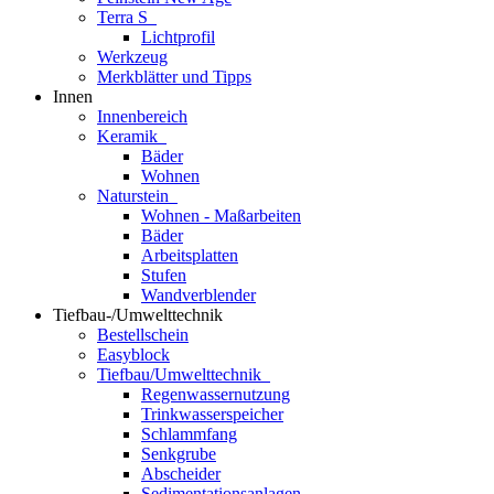
Terra S
Lichtprofil
Werkzeug
Merkblätter und Tipps
Innen
Innenbereich
Keramik
Bäder
Wohnen
Naturstein
Wohnen - Maßarbeiten
Bäder
Arbeitsplatten
Stufen
Wandverblender
Tiefbau-/Umwelttechnik
Bestellschein
Easyblock
Tiefbau/Umwelttechnik
Regenwassernutzung
Trinkwasserspeicher
Schlammfang
Senkgrube
Abscheider
Sedimentationsanlagen