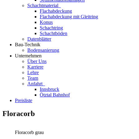
Schachtmaterial
Flachabdeckung
Flachabdeckung mit Gleitring
Konus
Schachtring
Schachtböden
Datenblätter
Bau-Technik
Bodensanierung
Unternehmen
Über Uns
Karriere
Lehre
Team
Anfahrt
Innsbruck
Ötztal Bahnhof
Preisliste
Floracorb
Floracorb grau