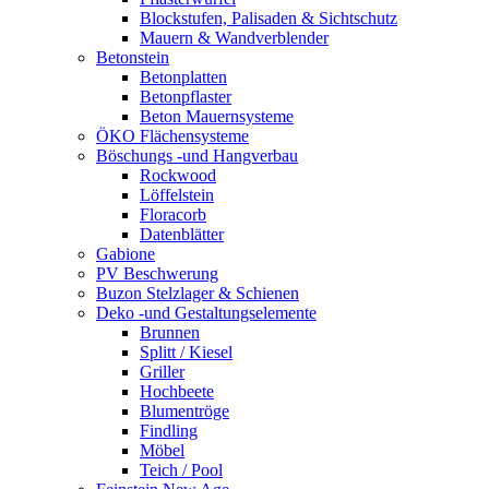
Blockstufen, Palisaden & Sichtschutz
Mauern & Wandverblender
Betonstein
Betonplatten
Betonpflaster
Beton Mauernsysteme
ÖKO Flächensysteme
Böschungs -und Hangverbau
Rockwood
Löffelstein
Floracorb
Datenblätter
Gabione
PV Beschwerung
Buzon Stelzlager & Schienen
Deko -und Gestaltungselemente
Brunnen
Splitt / Kiesel
Griller
Hochbeete
Blumentröge
Findling
Möbel
Teich / Pool