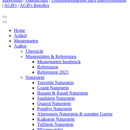
Impressum
|
Datenschutz
|
Leistungserklärung nach Bauverordnung
|
AGB's
|
AGB's Betoflex
Home
Artikel
Mustergarten
Außen
Übersicht
Mustergärten & Referenzen
Mustergarten Innsbruck
Referenzen
Referenzen 2023
Naturstein
Travertin Naturstein
Granit Naturstein
Basanit & Basalt Naturstein
Sandstein Naturstein
Quarzit Naturstein
Porphyr Naturstein
Alpengneis Naturstein & sonstige Gneise
Kalkstein Naturstein
Tuffstein Naturstein
Pflasterwürfel