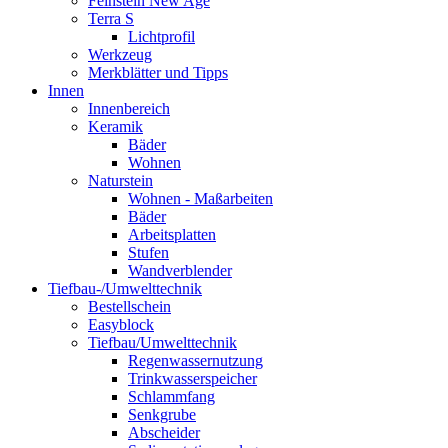
Feinstein New Age
Terra S
Lichtprofil
Werkzeug
Merkblätter und Tipps
Innen
Innenbereich
Keramik
Bäder
Wohnen
Naturstein
Wohnen - Maßarbeiten
Bäder
Arbeitsplatten
Stufen
Wandverblender
Tiefbau-/Umwelttechnik
Bestellschein
Easyblock
Tiefbau/Umwelttechnik
Regenwassernutzung
Trinkwasserspeicher
Schlammfang
Senkgrube
Abscheider