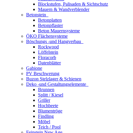
Blockstufen, Palisaden & Sichtschutz
Mauern & Wandverblender
Betonstein
Betonplatten
Betonpflaster
Beton Mauernsysteme
ÖKO Flächensysteme
Böschungs -und Hangverbau
Rockwood
Löffelstein
Floracorb
Datenblätter
Gabione
PV Beschwerung
Buzon Stelzlager & Schienen
Deko -und Gestaltungselemente
Brunnen
Splitt / Kiesel
Griller
Hochbeete
Blumentröge
Findling
Möbel
Teich / Pool
Feinstein New Age