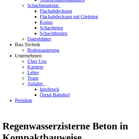
Schachtmaterial
Flachabdeckung
Flachabdeckung mit Gleitring
Konus
Schachtring
Schachtböden
Datenblätter
Bau-Technik
Bodensanierung
Unternehmen
Über Uns
Karriere
Lehre
Team
Anfahrt
Innsbruck
Ötztal Bahnhof
Preisliste
Regenwasserzisterne Beton in
Kompaktbauweise