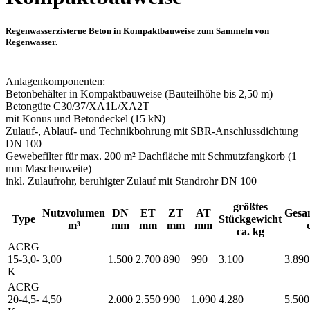
Regenwasserzisterne Beton in Kompaktbauweise zum Sammeln von
Regenwasser.
Anlagenkomponenten:
Betonbehälter in Kompaktbauweise (Bauteilhöhe bis 2,50 m)
Betongüte C30/37/XA1L/XA2T
mit Konus und Betondeckel (15 kN)
Zulauf-, Ablauf- und Technikbohrung mit SBR-Anschlussdichtung
DN 100
Gewebefilter für max. 200 m² Dachfläche mit Schmutzfangkorb (1
mm Maschenweite)
inkl. Zulaufrohr, beruhigter Zulauf mit Standrohr DN 100
größtes
Nutzvolumen
DN
ET
ZT
AT
Gesa
Type
Stückgewicht
m³
mm
mm
mm
mm
ca. kg
ACRG
15-3,0-
3,00
1.500
2.700
890
990
3.100
3.890
K
ACRG
20-4,5-
4,50
2.000
2.550
990
1.090
4.280
5.500