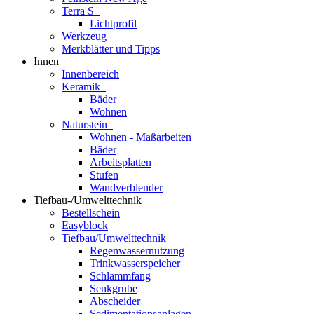
Terra S
Lichtprofil
Werkzeug
Merkblätter und Tipps
Innen
Innenbereich
Keramik
Bäder
Wohnen
Naturstein
Wohnen - Maßarbeiten
Bäder
Arbeitsplatten
Stufen
Wandverblender
Tiefbau-/Umwelttechnik
Bestellschein
Easyblock
Tiefbau/Umwelttechnik
Regenwassernutzung
Trinkwasserspeicher
Schlammfang
Senkgrube
Abscheider
Sedimentationsanlagen