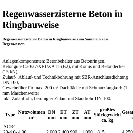
Regenwasserzisterne Beton in
Ringbauweise
Regenwasserzisterne Beton in Ringbauweise zum Sammeln von
Regenwasser.
Anlagenkomponenten: Betonbehälter aus Betonringen,
Betongüte C30/37/XF1/XA1L (B2), mit Konus und Betondeckel
(15 kN),
Zulauf-, Ablauf- und Technikbohrung mit SBR-Anschlussdichtung
DN 100,
Gewebefilter für max. 200 m² Dachfläche mit Schmutzfangkorb (1
mm Maschenweite)
inkl. Zulaufrohr, beruhigter Zulauf mit Standrohr DN 100.
größtes
Nutzvolumen
DN
ET
ZT
AT
Gesa
Type
Stückgewicht
m³
mm
mm
mm
mm
ca. kg
ACRG
20-4,0-
4,00
2.000
2.400
990
1.090
1.815
4.250