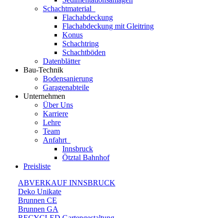
Schachtmaterial
Flachabdeckung
Flachabdeckung mit Gleitring
Konus
Schachtring
Schachtböden
Datenblätter
Bau-Technik
Bodensanierung
Garagenabteile
Unternehmen
Über Uns
Karriere
Lehre
Team
Anfahrt
Innsbruck
Ötztal Bahnhof
Preisliste
ABVERKAUF INNSBRUCK
Deko Unikate
Brunnen CE
Brunnen GA
RECYCLED Gartengestaltung