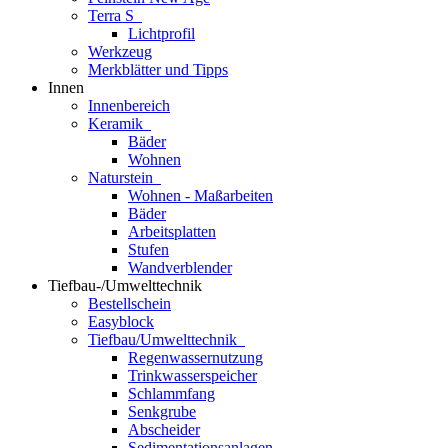
Terra S
Lichtprofil
Werkzeug
Merkblätter und Tipps
Innen
Innenbereich
Keramik
Bäder
Wohnen
Naturstein
Wohnen - Maßarbeiten
Bäder
Arbeitsplatten
Stufen
Wandverblender
Tiefbau-/Umwelttechnik
Bestellschein
Easyblock
Tiefbau/Umwelttechnik
Regenwassernutzung
Trinkwasserspeicher
Schlammfang
Senkgrube
Abscheider
Sedimentationsanlagen