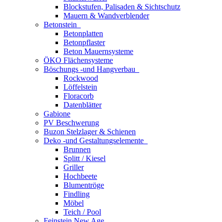
Blockstufen, Palisaden & Sichtschutz
Mauern & Wandverblender
Betonstein
Betonplatten
Betonpflaster
Beton Mauernsysteme
ÖKO Flächensysteme
Böschungs -und Hangverbau
Rockwood
Löffelstein
Floracorb
Datenblätter
Gabione
PV Beschwerung
Buzon Stelzlager & Schienen
Deko -und Gestaltungselemente
Brunnen
Splitt / Kiesel
Griller
Hochbeete
Blumentröge
Findling
Möbel
Teich / Pool
Feinstein New Age