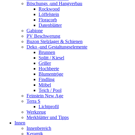
Böschungs -und Hangverbau
Rockwood
Löffelstein
Floracorb
Datenblätter
Gabione
PV Beschwerung
Buzon Stelzlager & Schienen
Deko -und Gestaltungselemente
Brunnen
Splitt / Kiesel
Griller
Hochbeete
Blumentröge
Findling
Möbel
Teich / Pool
Feinstein New Age
Terra S
Lichtprofil
Werkzeug
Merkblätter und Tipps
Innen
Innenbereich
Keramik