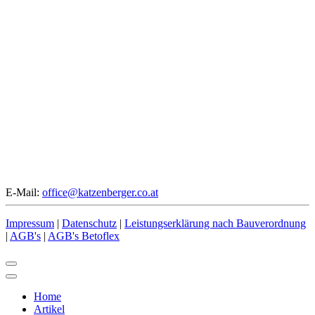
E-Mail:
office@katzenberger.co.at
Impressum
|
Datenschutz
|
Leistungserklärung nach Bauverordnung
|
AGB's
|
AGB's Betoflex
Home
Artikel