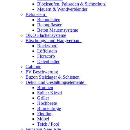
Blockstufen, Palisaden & Sichtschutz
Mauern & Wandverblender
Betonstein
Betonplatten
Betonpflaster
Beton Mauernsysteme
ÖKO Flächensysteme
Böschungs -und Hangverbau
Rockwood
Löffelstein
Floracorb
Datenblätter
Gabione
PV Beschwerung
Buzon Stelzlager & Schienen
Deko -und Gestaltungselemente
Brunnen
Splitt / Kiesel
Griller
Hochbeete
Blumentröge
Findling
Möbel
Teich / Pool
Feinstein New Age