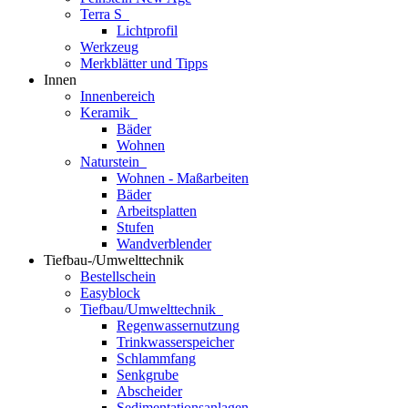
Terra S
Lichtprofil
Werkzeug
Merkblätter und Tipps
Innen
Innenbereich
Keramik
Bäder
Wohnen
Naturstein
Wohnen - Maßarbeiten
Bäder
Arbeitsplatten
Stufen
Wandverblender
Tiefbau-/Umwelttechnik
Bestellschein
Easyblock
Tiefbau/Umwelttechnik
Regenwassernutzung
Trinkwasserspeicher
Schlammfang
Senkgrube
Abscheider
Sedimentationsanlagen