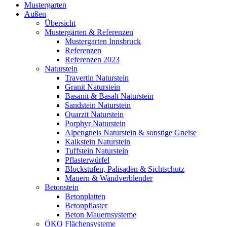
Mustergarten
Außen
Übersicht
Mustergärten & Referenzen
Mustergarten Innsbruck
Referenzen
Referenzen 2023
Naturstein
Travertin Naturstein
Granit Naturstein
Basanit & Basalt Naturstein
Sandstein Naturstein
Quarzit Naturstein
Porphyr Naturstein
Alpengneis Naturstein & sonstige Gneise
Kalkstein Naturstein
Tuffstein Naturstein
Pflasterwürfel
Blockstufen, Palisaden & Sichtschutz
Mauern & Wandverblender
Betonstein
Betonplatten
Betonpflaster
Beton Mauernsysteme
ÖKO Flächensysteme