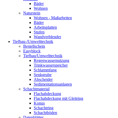
Bäder
Wohnen
Naturstein
Wohnen - Maßarbeiten
Bäder
Arbeitsplatten
Stufen
Wandverblender
Tiefbau-/Umwelttechnik
Bestellschein
Easyblock
Tiefbau/Umwelttechnik
Regenwassernutzung
Trinkwasserspeicher
Schlammfang
Senkgrube
Abscheider
Sedimentationsanlagen
Schachtmaterial
Flachabdeckung
Flachabdeckung mit Gleitring
Konus
Schachtring
Schachtböden
Datenblätter