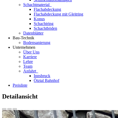
Schachtmaterial
Flachabdeckung
Flachabdeckung mit Gleitring
Konus
Schachtring
Schachtböden
Datenblätter
Bau-Technik
Bodensanierung
Unternehmen
Über Uns
Karriere
Lehre
Team
Anfahrt
Innsbruck
Ötztal Bahnhof
Preisliste
Detailansicht