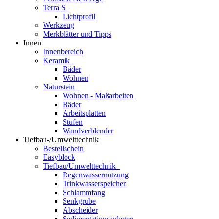
Terra S
Lichtprofil
Werkzeug
Merkblätter und Tipps
Innen
Innenbereich
Keramik
Bäder
Wohnen
Naturstein
Wohnen - Maßarbeiten
Bäder
Arbeitsplatten
Stufen
Wandverblender
Tiefbau-/Umwelttechnik
Bestellschein
Easyblock
Tiefbau/Umwelttechnik
Regenwassernutzung
Trinkwasserspeicher
Schlammfang
Senkgrube
Abscheider
Sedimentationsanlagen