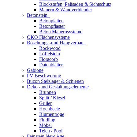
Blockstufen, Palisaden & Sichtschutz
Mauern & Wandverblender
Betonstein
Betonplatten
Betonpflaster
Beton Mauernsysteme
ÖKO Flächensysteme
Böschungs -und Hangverbau
Rockwood
Löffelstein
Floracorb
Datenblätter
Gabione
PV Beschwerung
Buzon Stelzlager & Schienen
Deko -und Gestaltungselemente
Brunnen
Splitt / Kiesel
Griller
Hochbeete
Blumentröge
Findling
Möbel
Teich / Pool
Feinstein New Age