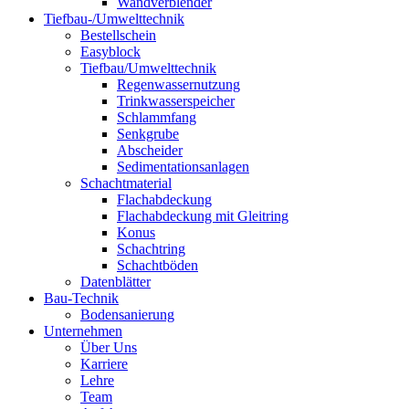
Wandverblender
Tiefbau-/Umwelttechnik
Bestellschein
Easyblock
Tiefbau/Umwelttechnik
Regenwassernutzung
Trinkwasserspeicher
Schlammfang
Senkgrube
Abscheider
Sedimentationsanlagen
Schachtmaterial
Flachabdeckung
Flachabdeckung mit Gleitring
Konus
Schachtring
Schachtböden
Datenblätter
Bau-Technik
Bodensanierung
Unternehmen
Über Uns
Karriere
Lehre
Team