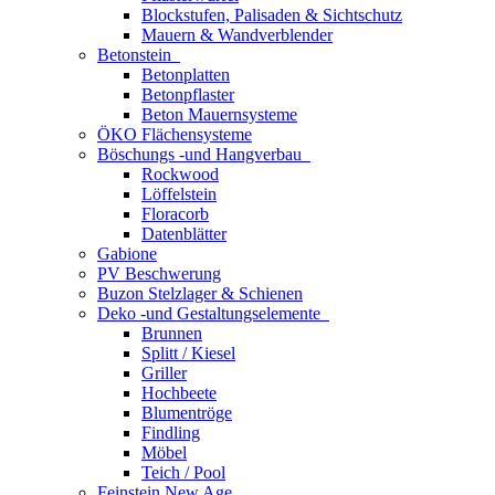
Blockstufen, Palisaden & Sichtschutz
Mauern & Wandverblender
Betonstein
Betonplatten
Betonpflaster
Beton Mauernsysteme
ÖKO Flächensysteme
Böschungs -und Hangverbau
Rockwood
Löffelstein
Floracorb
Datenblätter
Gabione
PV Beschwerung
Buzon Stelzlager & Schienen
Deko -und Gestaltungselemente
Brunnen
Splitt / Kiesel
Griller
Hochbeete
Blumentröge
Findling
Möbel
Teich / Pool
Feinstein New Age