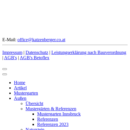
E-Mail:
office@katzenberger.co.at
Impressum
|
Datenschutz
|
Leistungserklärung nach Bauverordnung
|
AGB's
|
AGB's Betoflex
Home
Artikel
Mustergarten
Außen
Übersicht
Mustergärten & Referenzen
Mustergarten Innsbruck
Referenzen
Referenzen 2023
Naturstein