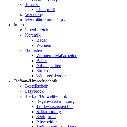
Terra S
Lichtprofil
Werkzeug
Merkblätter und Tipps
Innen
Innenbereich
Keramik
Bäder
Wohnen
Naturstein
Wohnen - Maßarbeiten
Bäder
Arbeitsplatten
Stufen
Wandverblender
Tiefbau-/Umwelttechnik
Bestellschein
Easyblock
Tiefbau/Umwelttechnik
Regenwassernutzung
Trinkwasserspeicher
Schlammfang
Senkgrube
Abscheider
Sedimentationsanlagen