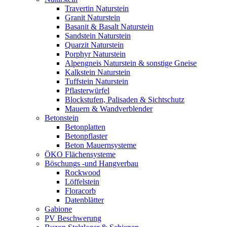
Travertin Naturstein
Granit Naturstein
Basanit & Basalt Naturstein
Sandstein Naturstein
Quarzit Naturstein
Porphyr Naturstein
Alpengneis Naturstein & sonstige Gneise
Kalkstein Naturstein
Tuffstein Naturstein
Pflasterwürfel
Blockstufen, Palisaden & Sichtschutz
Mauern & Wandverblender
Betonstein
Betonplatten
Betonpflaster
Beton Mauernsysteme
ÖKO Flächensysteme
Böschungs -und Hangverbau
Rockwood
Löffelstein
Floracorb
Datenblätter
Gabione
PV Beschwerung