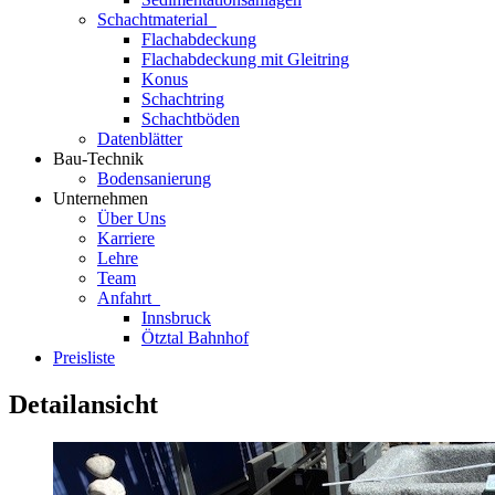
Schachtmaterial
Flachabdeckung
Flachabdeckung mit Gleitring
Konus
Schachtring
Schachtböden
Datenblätter
Bau-Technik
Bodensanierung
Unternehmen
Über Uns
Karriere
Lehre
Team
Anfahrt
Innsbruck
Ötztal Bahnhof
Preisliste
Detailansicht