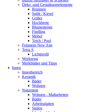
Buzon Stelzlager & Schienen
Deko -und Gestaltungselemente
Brunnen
Splitt / Kiesel
Griller
Hochbeete
Blumentröge
Findling
Möbel
Teich / Pool
Feinstein New Age
Terra S
Lichtprofil
Werkzeug
Merkblätter und Tipps
Innen
Innenbereich
Keramik
Bäder
Wohnen
Naturstein
Wohnen - Maßarbeiten
Bäder
Arbeitsplatten
Stufen