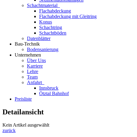
Schachtmaterial
Flachabdeckung
Flachabdeckung mit Gleitring
Konus
Schachtring
Schachtböden
Datenblätter
Bau-Technik
Bodensanierung
Unternehmen
Über Uns
Karriere
Lehre
Team
Anfahrt
Innsbruck
Ötztal Bahnhof
Preisliste
Detailansicht
Kein Artikel ausgewählt
zurück