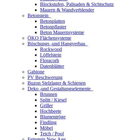
Blockstufen, Palisaden & Sichtschutz
Mauern & Wandverblender
Betonstein
Betonplatten
Betonpflaster
Beton Mauernsysteme
ÖKO Flächensysteme
Böschungs -und Hangverbau
Rockwood
Löffelstein
Floracorb
Datenblätter
Gabione
PV Beschwerung
Buzon Stelzlager & Schienen
Deko -und Gestaltungselemente
Brunnen
Splitt / Kiesel
Griller
Hochbeete
Blumentröge
Findling
Möbel
Teich / Pool
Feinstein New Age