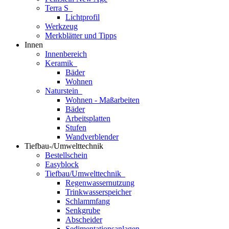
Terra S
Lichtprofil
Werkzeug
Merkblätter und Tipps
Innen
Innenbereich
Keramik
Bäder
Wohnen
Naturstein
Wohnen - Maßarbeiten
Bäder
Arbeitsplatten
Stufen
Wandverblender
Tiefbau-/Umwelttechnik
Bestellschein
Easyblock
Tiefbau/Umwelttechnik
Regenwassernutzung
Trinkwasserspeicher
Schlammfang
Senkgrube
Abscheider
Sedimentationsanlagen