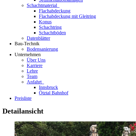
Schachtmaterial
Flachabdeckung
Flachabdeckung mit Gleitring
Konus
Schachtring
Schachtböden
Datenblätter
Bau-Technik
Bodensanierung
Unternehmen
Über Uns
Karriere
Lehre
Team
Anfahrt
Innsbruck
Ötztal Bahnhof
Preisliste
Detailansicht