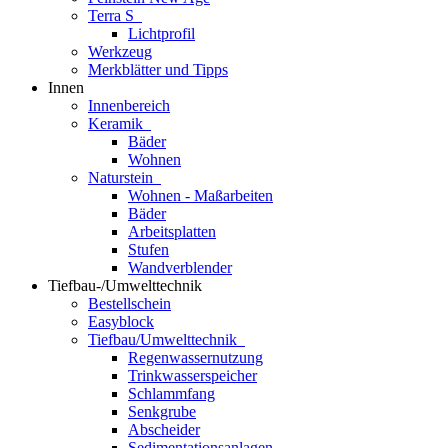
Terra S
Lichtprofil
Werkzeug
Merkblätter und Tipps
Innen
Innenbereich
Keramik
Bäder
Wohnen
Naturstein
Wohnen - Maßarbeiten
Bäder
Arbeitsplatten
Stufen
Wandverblender
Tiefbau-/Umwelttechnik
Bestellschein
Easyblock
Tiefbau/Umwelttechnik
Regenwassernutzung
Trinkwasserspeicher
Schlammfang
Senkgrube
Abscheider
Sedimentationsanlagen