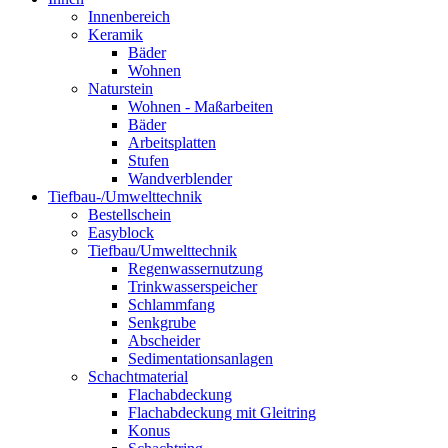
Innenbereich
Keramik
Bäder
Wohnen
Naturstein
Wohnen - Maßarbeiten
Bäder
Arbeitsplatten
Stufen
Wandverblender
Tiefbau-/Umwelttechnik
Bestellschein
Easyblock
Tiefbau/Umwelttechnik
Regenwassernutzung
Trinkwasserspeicher
Schlammfang
Senkgrube
Abscheider
Sedimentationsanlagen
Schachtmaterial
Flachabdeckung
Flachabdeckung mit Gleitring
Konus