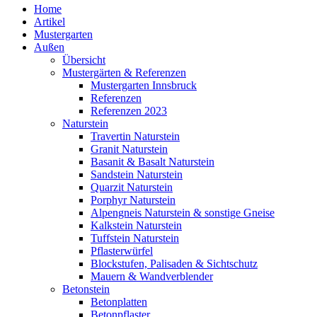
Home
Artikel
Mustergarten
Außen
Übersicht
Mustergärten & Referenzen
Mustergarten Innsbruck
Referenzen
Referenzen 2023
Naturstein
Travertin Naturstein
Granit Naturstein
Basanit & Basalt Naturstein
Sandstein Naturstein
Quarzit Naturstein
Porphyr Naturstein
Alpengneis Naturstein & sonstige Gneise
Kalkstein Naturstein
Tuffstein Naturstein
Pflasterwürfel
Blockstufen, Palisaden & Sichtschutz
Mauern & Wandverblender
Betonstein
Betonplatten
Betonpflaster