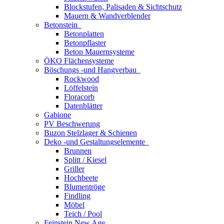
Blockstufen, Palisaden & Sichtschutz
Mauern & Wandverblender
Betonstein
Betonplatten
Betonpflaster
Beton Mauernsysteme
ÖKO Flächensysteme
Böschungs -und Hangverbau
Rockwood
Löffelstein
Floracorb
Datenblätter
Gabione
PV Beschwerung
Buzon Stelzlager & Schienen
Deko -und Gestaltungselemente
Brunnen
Splitt / Kiesel
Griller
Hochbeete
Blumentröge
Findling
Möbel
Teich / Pool
Feinstein New Age