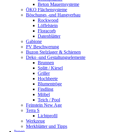
Beton Mauernsysteme
ÖKO Flächensysteme
Böschungs -und Hangverbau
Rockwood
Löffelstein
Floracorb
Datenblätter
Gabione
PV Beschwerung
Buzon Stelzlager & Schienen
Deko -und Gestaltungselemente
Brunnen
Splitt / Kiesel
Griller
Hochbeete
Blumentröge
Findling
Möbel
Teich / Pool
Feinstein New Age
Terra S
Lichtprofil
Werkzeug
Merkblätter und Tipps
Innen