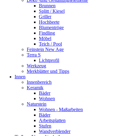
Deko -und Gestaltungselemente
Brunnen
Splitt / Kiesel
Griller
Hochbeete
Blumentröge
Findling
Möbel
Teich / Pool
Feinstein New Age
Terra S
Lichtprofil
Werkzeug
Merkblätter und Tipps
Innen
Innenbereich
Keramik
Bäder
Wohnen
Naturstein
Wohnen - Maßarbeiten
Bäder
Arbeitsplatten
Stufen
Wandverblender