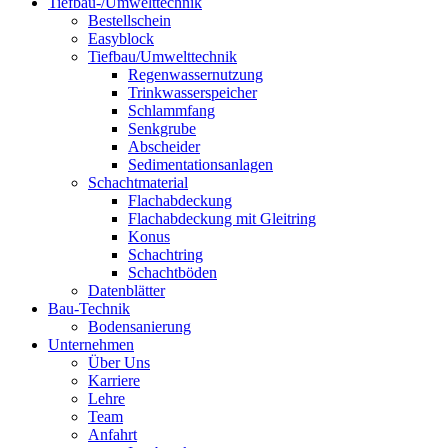
Tiefbau-/Umwelttechnik
Bestellschein
Easyblock
Tiefbau/Umwelttechnik
Regenwassernutzung
Trinkwasserspeicher
Schlammfang
Senkgrube
Abscheider
Sedimentationsanlagen
Schachtmaterial
Flachabdeckung
Flachabdeckung mit Gleitring
Konus
Schachtring
Schachtböden
Datenblätter
Bau-Technik
Bodensanierung
Unternehmen
Über Uns
Karriere
Lehre
Team
Anfahrt