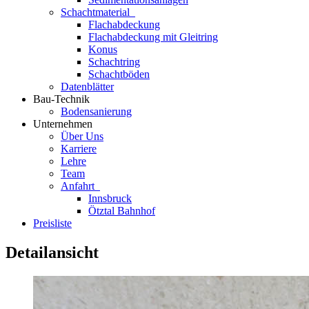
Schachtmaterial
Flachabdeckung
Flachabdeckung mit Gleitring
Konus
Schachtring
Schachtböden
Datenblätter
Bau-Technik
Bodensanierung
Unternehmen
Über Uns
Karriere
Lehre
Team
Anfahrt
Innsbruck
Ötztal Bahnhof
Preisliste
Detailansicht