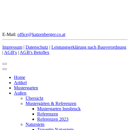
E-Mail:
office@katzenberger.co.at
Impressum
|
Datenschutz
|
Leistungserklärung nach Bauverordnung
|
AGB's
|
AGB's Betoflex
Home
Artikel
Mustergarten
Außen
Übersicht
Mustergärten & Referenzen
Mustergarten Innsbruck
Referenzen
Referenzen 2023
Naturstein
Travertin Naturstein