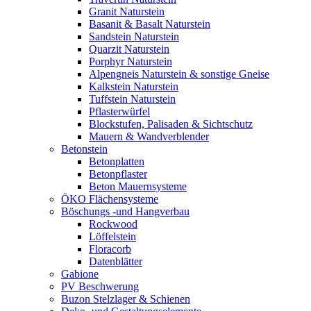
Granit Naturstein
Basanit & Basalt Naturstein
Sandstein Naturstein
Quarzit Naturstein
Porphyr Naturstein
Alpengneis Naturstein & sonstige Gneise
Kalkstein Naturstein
Tuffstein Naturstein
Pflasterwürfel
Blockstufen, Palisaden & Sichtschutz
Mauern & Wandverblender
Betonstein
Betonplatten
Betonpflaster
Beton Mauernsysteme
ÖKO Flächensysteme
Böschungs -und Hangverbau
Rockwood
Löffelstein
Floracorb
Datenblätter
Gabione
PV Beschwerung
Buzon Stelzlager & Schienen