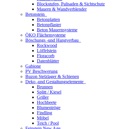
Blockstufen, Palisaden & Sichtschutz
Mauern & Wandverblender
Betonstein
Betonplatten
Betonpflaster
Beton Mauernsysteme
ÖKO Flächensysteme
Böschungs -und Hangverbau
Rockwood
Löffelstein
Floracorb
Datenblätter
Gabione
PV Beschwerung
Buzon Stelzlager & Schienen
Deko -und Gestaltungselemente
Brunnen
Splitt / Kiesel
Griller
Hochbeete
Blumentröge
Findling
Möbel
Teich / Pool
Feinstein New Age