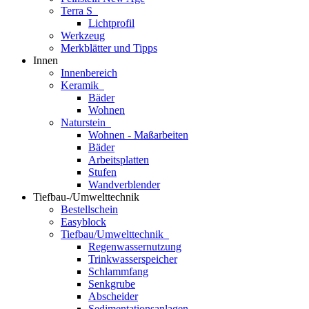
Terra S
Lichtprofil
Werkzeug
Merkblätter und Tipps
Innen
Innenbereich
Keramik
Bäder
Wohnen
Naturstein
Wohnen - Maßarbeiten
Bäder
Arbeitsplatten
Stufen
Wandverblender
Tiefbau-/Umwelttechnik
Bestellschein
Easyblock
Tiefbau/Umwelttechnik
Regenwassernutzung
Trinkwasserspeicher
Schlammfang
Senkgrube
Abscheider
Sedimentationsanlagen