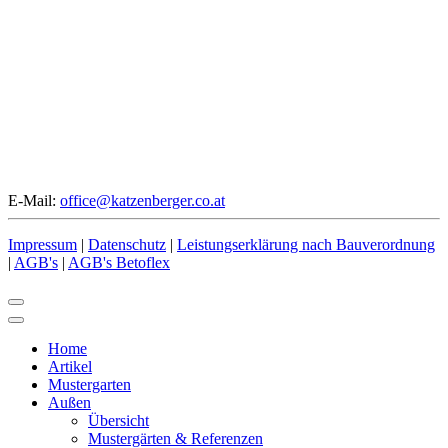
E-Mail:
office@katzenberger.co.at
Impressum
|
Datenschutz
|
Leistungserklärung nach Bauverordnung
|
AGB's
|
AGB's Betoflex
Home
Artikel
Mustergarten
Außen
Übersicht
Mustergärten & Referenzen