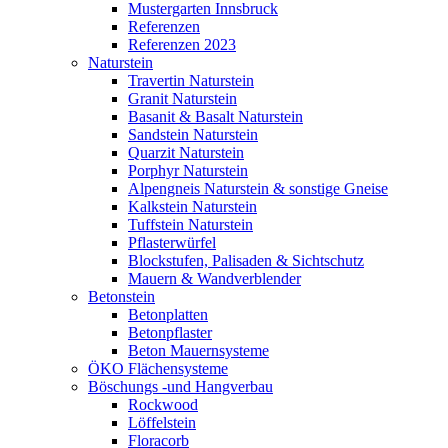
Mustergarten Innsbruck
Referenzen
Referenzen 2023
Naturstein
Travertin Naturstein
Granit Naturstein
Basanit & Basalt Naturstein
Sandstein Naturstein
Quarzit Naturstein
Porphyr Naturstein
Alpengneis Naturstein & sonstige Gneise
Kalkstein Naturstein
Tuffstein Naturstein
Pflasterwürfel
Blockstufen, Palisaden & Sichtschutz
Mauern & Wandverblender
Betonstein
Betonplatten
Betonpflaster
Beton Mauernsysteme
ÖKO Flächensysteme
Böschungs -und Hangverbau
Rockwood
Löffelstein
Floracorb