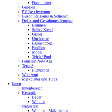
Datenblätter
Gabione
PV Beschwerung
Buzon Stelzlager & Schienen
Deko -und Gestaltungselemente
Brunnen
Splitt / Kiesel
Griller
Hochbeete
Blumentröge
Findling
Möbel
Teich / Pool
Feinstein New Age
Terra S
Lichtprofil
Werkzeug
Merkblätter und Tipps
Innen
Innenbereich
Keramik
Bäder
Wohnen
Naturstein
Wohnen - Maßarbeiten