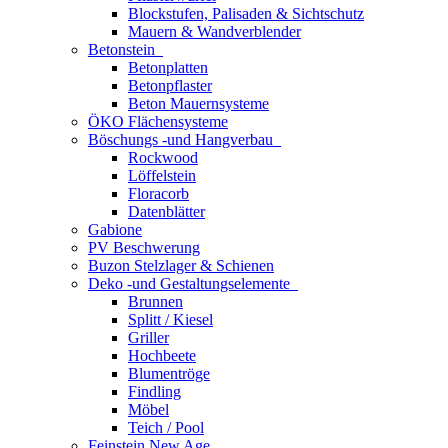
Blockstufen, Palisaden & Sichtschutz
Mauern & Wandverblender
Betonstein
Betonplatten
Betonpflaster
Beton Mauernsysteme
ÖKO Flächensysteme
Böschungs -und Hangverbau
Rockwood
Löffelstein
Floracorb
Datenblätter
Gabione
PV Beschwerung
Buzon Stelzlager & Schienen
Deko -und Gestaltungselemente
Brunnen
Splitt / Kiesel
Griller
Hochbeete
Blumentröge
Findling
Möbel
Teich / Pool
Feinstein New Age