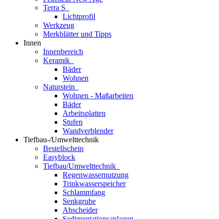
Terra S
Lichtprofil
Werkzeug
Merkblätter und Tipps
Innen
Innenbereich
Keramik
Bäder
Wohnen
Naturstein
Wohnen - Maßarbeiten
Bäder
Arbeitsplatten
Stufen
Wandverblender
Tiefbau-/Umwelttechnik
Bestellschein
Easyblock
Tiefbau/Umwelttechnik
Regenwassernutzung
Trinkwasserspeicher
Schlammfang
Senkgrube
Abscheider
Sedimentationsanlagen