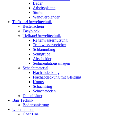
Bäder
Arbeitsplatten
Stufen
Wandverblender
Tiefbau-/Umwelttechnik
Bestellschein
Easyblock
Tiefbau/Umwelttechnik
Regenwassernutzung
Trinkwasserspeicher
Schlammfang
Senkgrube
Abscheider
Sedimentationsanlagen
Schachtmaterial
Flachabdeckung
Flachabdeckung mit Gleitring
Konus
Schachtring
Schachtböden
Datenblätter
Bau-Technik
Bodensanierung
Unternehmen
Über Uns