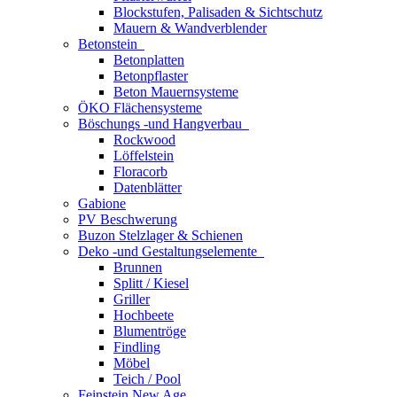
Blockstufen, Palisaden & Sichtschutz
Mauern & Wandverblender
Betonstein
Betonplatten
Betonpflaster
Beton Mauernsysteme
ÖKO Flächensysteme
Böschungs -und Hangverbau
Rockwood
Löffelstein
Floracorb
Datenblätter
Gabione
PV Beschwerung
Buzon Stelzlager & Schienen
Deko -und Gestaltungselemente
Brunnen
Splitt / Kiesel
Griller
Hochbeete
Blumentröge
Findling
Möbel
Teich / Pool
Feinstein New Age