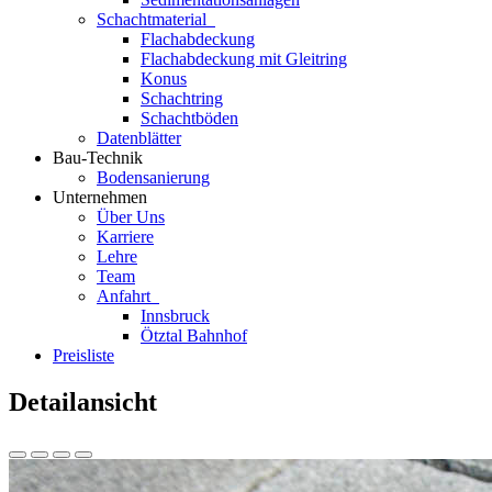
Schachtmaterial
Flachabdeckung
Flachabdeckung mit Gleitring
Konus
Schachtring
Schachtböden
Datenblätter
Bau-Technik
Bodensanierung
Unternehmen
Über Uns
Karriere
Lehre
Team
Anfahrt
Innsbruck
Ötztal Bahnhof
Preisliste
Detailansicht