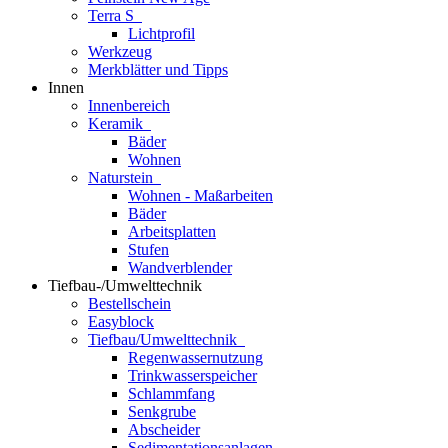
Terra S
Lichtprofil
Werkzeug
Merkblätter und Tipps
Innen
Innenbereich
Keramik
Bäder
Wohnen
Naturstein
Wohnen - Maßarbeiten
Bäder
Arbeitsplatten
Stufen
Wandverblender
Tiefbau-/Umwelttechnik
Bestellschein
Easyblock
Tiefbau/Umwelttechnik
Regenwassernutzung
Trinkwasserspeicher
Schlammfang
Senkgrube
Abscheider
Sedimentationsanlagen