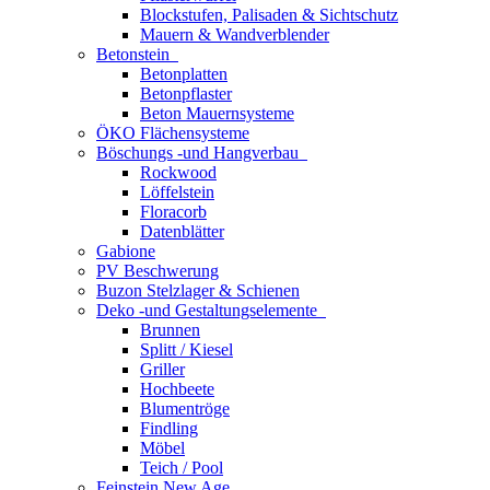
Blockstufen, Palisaden & Sichtschutz
Mauern & Wandverblender
Betonstein
Betonplatten
Betonpflaster
Beton Mauernsysteme
ÖKO Flächensysteme
Böschungs -und Hangverbau
Rockwood
Löffelstein
Floracorb
Datenblätter
Gabione
PV Beschwerung
Buzon Stelzlager & Schienen
Deko -und Gestaltungselemente
Brunnen
Splitt / Kiesel
Griller
Hochbeete
Blumentröge
Findling
Möbel
Teich / Pool
Feinstein New Age