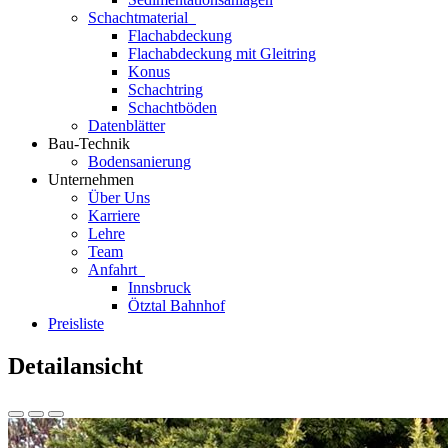
Schachtmaterial
Flachabdeckung
Flachabdeckung mit Gleitring
Konus
Schachtring
Schachtböden
Datenblätter
Bau-Technik
Bodensanierung
Unternehmen
Über Uns
Karriere
Lehre
Team
Anfahrt
Innsbruck
Ötztal Bahnhof
Preisliste
Detailansicht