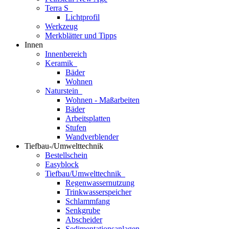
Terra S
Lichtprofil
Werkzeug
Merkblätter und Tipps
Innen
Innenbereich
Keramik
Bäder
Wohnen
Naturstein
Wohnen - Maßarbeiten
Bäder
Arbeitsplatten
Stufen
Wandverblender
Tiefbau-/Umwelttechnik
Bestellschein
Easyblock
Tiefbau/Umwelttechnik
Regenwassernutzung
Trinkwasserspeicher
Schlammfang
Senkgrube
Abscheider
Sedimentationsanlagen