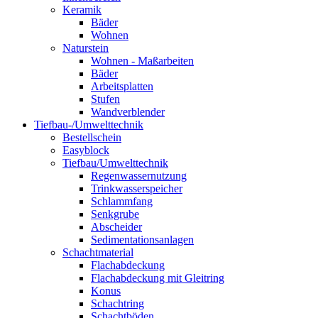
Keramik
Bäder
Wohnen
Naturstein
Wohnen - Maßarbeiten
Bäder
Arbeitsplatten
Stufen
Wandverblender
Tiefbau-/Umwelttechnik
Bestellschein
Easyblock
Tiefbau/Umwelttechnik
Regenwassernutzung
Trinkwasserspeicher
Schlammfang
Senkgrube
Abscheider
Sedimentationsanlagen
Schachtmaterial
Flachabdeckung
Flachabdeckung mit Gleitring
Konus
Schachtring
Schachtböden