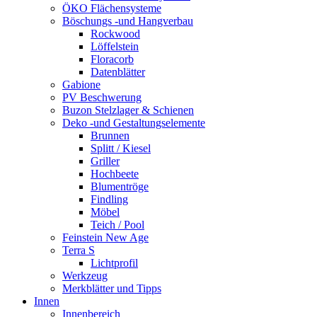
ÖKO Flächensysteme
Böschungs -und Hangverbau
Rockwood
Löffelstein
Floracorb
Datenblätter
Gabione
PV Beschwerung
Buzon Stelzlager & Schienen
Deko -und Gestaltungselemente
Brunnen
Splitt / Kiesel
Griller
Hochbeete
Blumentröge
Findling
Möbel
Teich / Pool
Feinstein New Age
Terra S
Lichtprofil
Werkzeug
Merkblätter und Tipps
Innen
Innenbereich