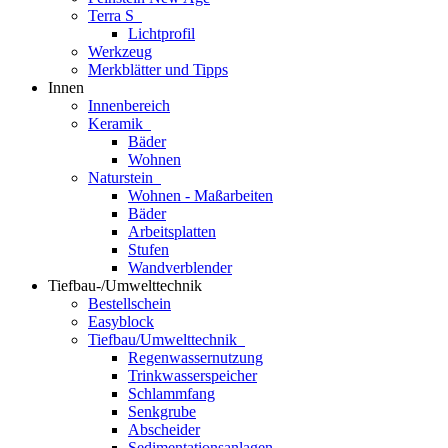
Terra S
Lichtprofil
Werkzeug
Merkblätter und Tipps
Innen
Innenbereich
Keramik
Bäder
Wohnen
Naturstein
Wohnen - Maßarbeiten
Bäder
Arbeitsplatten
Stufen
Wandverblender
Tiefbau-/Umwelttechnik
Bestellschein
Easyblock
Tiefbau/Umwelttechnik
Regenwassernutzung
Trinkwasserspeicher
Schlammfang
Senkgrube
Abscheider
Sedimentationsanlagen