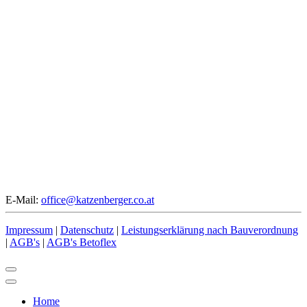
E-Mail:
office@katzenberger.co.at
Impressum
|
Datenschutz
|
Leistungserklärung nach Bauverordnung
|
AGB's
|
AGB's Betoflex
Home