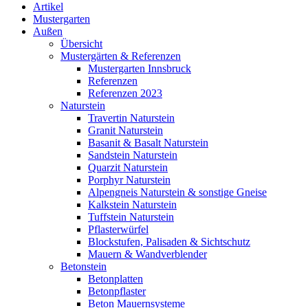
Artikel
Mustergarten
Außen
Übersicht
Mustergärten & Referenzen
Mustergarten Innsbruck
Referenzen
Referenzen 2023
Naturstein
Travertin Naturstein
Granit Naturstein
Basanit & Basalt Naturstein
Sandstein Naturstein
Quarzit Naturstein
Porphyr Naturstein
Alpengneis Naturstein & sonstige Gneise
Kalkstein Naturstein
Tuffstein Naturstein
Pflasterwürfel
Blockstufen, Palisaden & Sichtschutz
Mauern & Wandverblender
Betonstein
Betonplatten
Betonpflaster
Beton Mauernsysteme