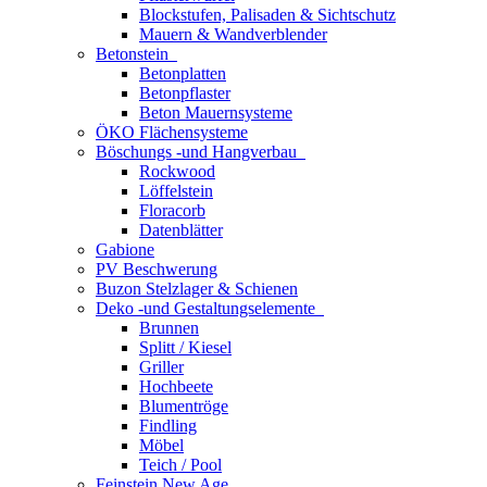
Blockstufen, Palisaden & Sichtschutz
Mauern & Wandverblender
Betonstein
Betonplatten
Betonpflaster
Beton Mauernsysteme
ÖKO Flächensysteme
Böschungs -und Hangverbau
Rockwood
Löffelstein
Floracorb
Datenblätter
Gabione
PV Beschwerung
Buzon Stelzlager & Schienen
Deko -und Gestaltungselemente
Brunnen
Splitt / Kiesel
Griller
Hochbeete
Blumentröge
Findling
Möbel
Teich / Pool
Feinstein New Age