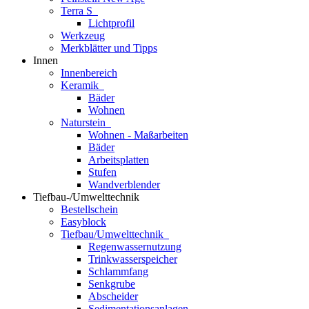
Terra S
Lichtprofil
Werkzeug
Merkblätter und Tipps
Innen
Innenbereich
Keramik
Bäder
Wohnen
Naturstein
Wohnen - Maßarbeiten
Bäder
Arbeitsplatten
Stufen
Wandverblender
Tiefbau-/Umwelttechnik
Bestellschein
Easyblock
Tiefbau/Umwelttechnik
Regenwassernutzung
Trinkwasserspeicher
Schlammfang
Senkgrube
Abscheider
Sedimentationsanlagen