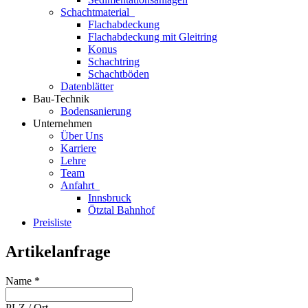
Schachtmaterial
Flachabdeckung
Flachabdeckung mit Gleitring
Konus
Schachtring
Schachtböden
Datenblätter
Bau-Technik
Bodensanierung
Unternehmen
Über Uns
Karriere
Lehre
Team
Anfahrt
Innsbruck
Ötztal Bahnhof
Preisliste
Artikelanfrage
Name
*
PLZ / Ort