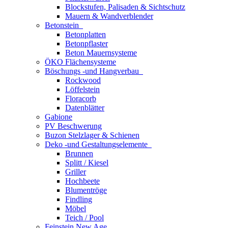
Blockstufen, Palisaden & Sichtschutz
Mauern & Wandverblender
Betonstein
Betonplatten
Betonpflaster
Beton Mauernsysteme
ÖKO Flächensysteme
Böschungs -und Hangverbau
Rockwood
Löffelstein
Floracorb
Datenblätter
Gabione
PV Beschwerung
Buzon Stelzlager & Schienen
Deko -und Gestaltungselemente
Brunnen
Splitt / Kiesel
Griller
Hochbeete
Blumentröge
Findling
Möbel
Teich / Pool
Feinstein New Age